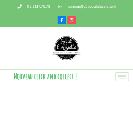
02.21.17.75.78
bonjour@dubocalalassiette.fr
Nouveau click and collect !