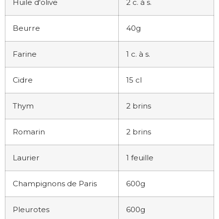
Huile d'olive
2 c. à s.
Beurre
40g
Farine
1 c. à s.
Cidre
15 cl
Thym
2 brins
Romarin
2 brins
Laurier
1 feuille
Champignons de Paris
600g
Pleurotes
600g