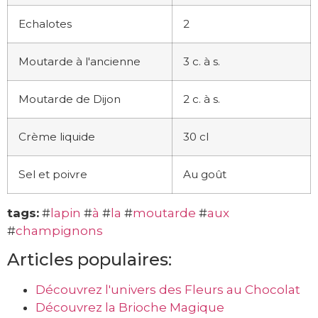
Echalotes
2
Moutarde à l'ancienne
3 c. à s.
Moutarde de Dijon
2 c. à s.
Crème liquide
30 cl
Sel et poivre
Au goût
tags:
#
lapin
#
à
#
la
#
moutarde
#
aux
#
champignons
Articles populaires:
Découvrez l'univers des Fleurs au Chocolat
Découvrez la Brioche Magique