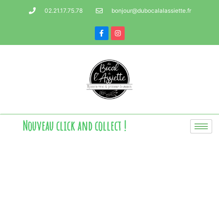
02.21.17.75.78
bonjour@dubocalalassiette.fr
Nouveau click and collect !