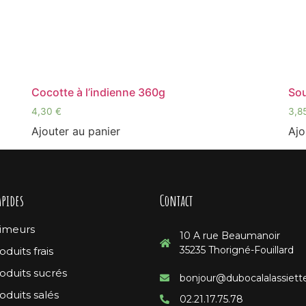
Cocotte à l’indienne 360g
So
4,30
€
3,8
Ajouter au panier
Ajo
apides
Contact
imeurs
10 A rue Beaumanoir
35235 Thorigné-Fouillard
oduits frais
oduits sucrés
bonjour@dubocalalassiette
oduits salés
02.21.17.75.78