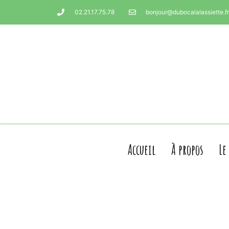
02.21.17.75.78
bonjour@dubocalalassiette.fr
Accueil
À propos
Le