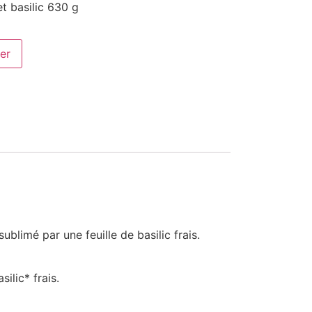
t basilic 630 g
er
blimé par une feuille de basilic frais.
ilic* frais.