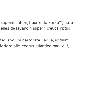
saponification, beurre de karité*°, huile
tielles de lavandin super*, d’eucalyptus
te*, sodium castorate*, aqua, sodium
odora oil*, cedrus atlantica bark oil*,