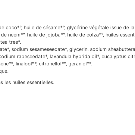
 de coco*°, huile de sésame*°, glycérine végétale issue de la 
le de neem*°, huile de jojoba*°, huile de colza*°, huiles essen
tea tree*.
oate*, sodium sesameseedate*, glycerin, sodium sheabuttera
sodium rapeseedate*, lavandula hybrida oil*, eucalyptus citri
ene**, linalool**, citronellol**, geraniol**.
que.
les huiles essentielles.