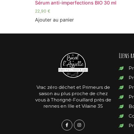
Sérum anti-imperfections BIO 30 ml
22,90
€
Ajouter au panier
Liens r
Pr
Pr
Vrac zéro déchet et Primeurs de
Pr
saison au plus proche de chez
Pr
vous à Thorigné-Fouillard près de
rennes en Ille et Vilaine 35
Bo
Co
Pr