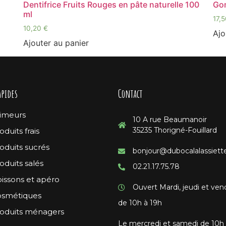
Dentifrice Fruits Rouges en pâte naturelle 100
Gom
ml
17,
10,20
€
Ajo
Ajouter au panier
apides
Contact
imeurs
10 A rue Beaumanoir
35235 Thorigné-Fouillard
oduits frais
oduits sucrés
bonjour@dubocalalassiette
oduits salés
02.21.17.75.78
issons et apéro
Ouvert Mardi, jeudi et ven
smétiques
de 10h à 19h
oduits ménagers
Le mercredi et samedi de 10h