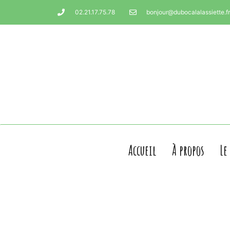
02.21.17.75.78
bonjour@dubocalalassiette.fr
Accueil
À propos
Le