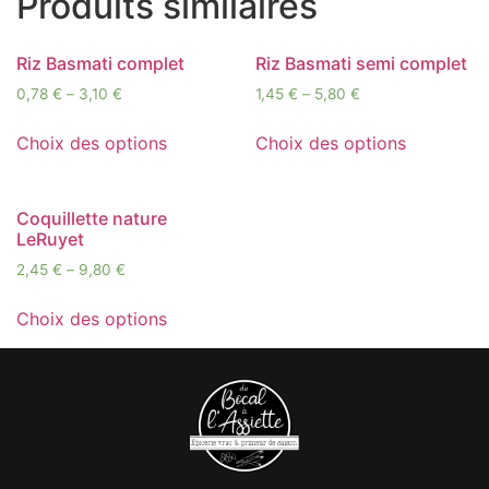
Produits similaires
Riz Basmati complet
Riz Basmati semi complet
0,78
€
–
3,10
€
1,45
€
–
5,80
€
Choix des options
Choix des options
Coquillette nature
LeRuyet
2,45
€
–
9,80
€
Choix des options