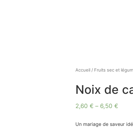
Accueil
/
Fruits sec et légu
Noix de c
2,60
€
–
6,50
€
Un mariage de saveur idéa