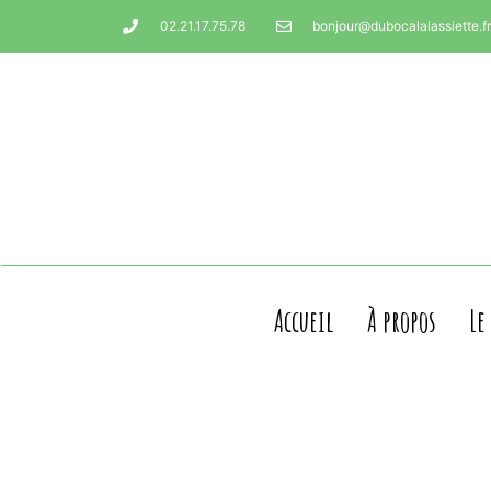
02.21.17.75.78
bonjour@dubocalalassiette.fr
Accueil
À propos
Le