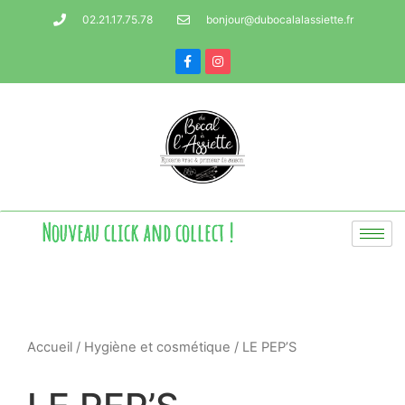
02.21.17.75.78
bonjour@dubocalalassiette.fr
Nouveau click and collect !
Accueil
/
Hygiène et cosmétique
/ LE PEP’S