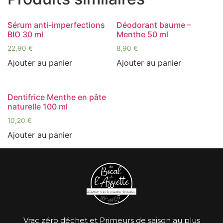
Sérum anti-imperfections
Déodorant baume –
BIO 30 ml
Menthe 50 ml
22,90
€
8,90
€
Ajouter au panier
Ajouter au panier
Dentifrice Menthe en pâte
naturelle 100 ml
10,20
€
Ajouter au panier
Vrac zéro déchet et Primeurs de saison au plus